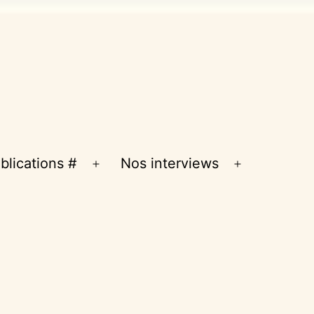
blications #
Nos interviews
Ouvrir
Ouvrir
le
le
menu
menu