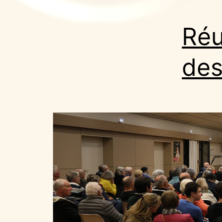
Réu
des