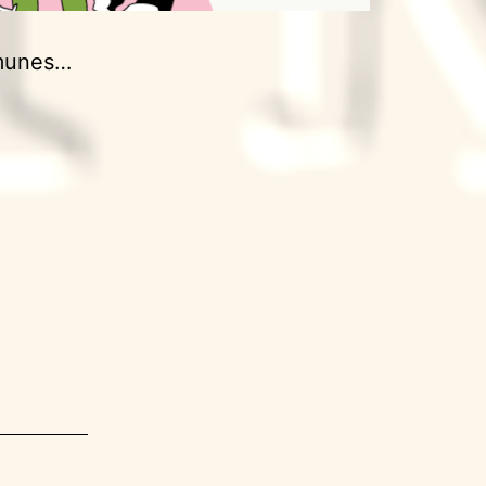
mmunes…