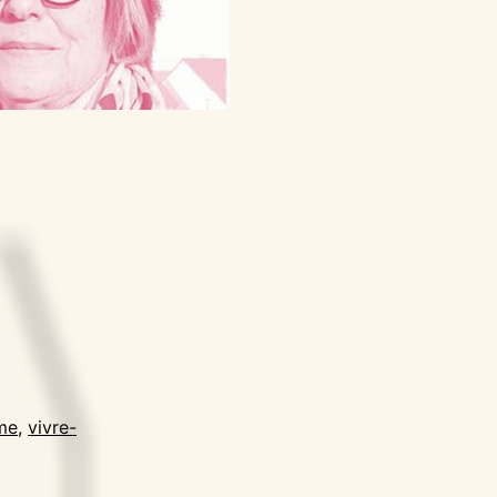
me
,
vivre-