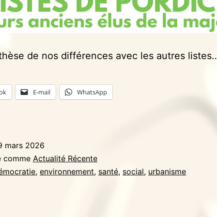
hèse de nos différences avec les autres listes
ok
E-mail
WhatsApp
9 mars 2026
sé comme
Actualité Récente
émocratie
,
environnement
,
santé
,
social
,
urbanisme