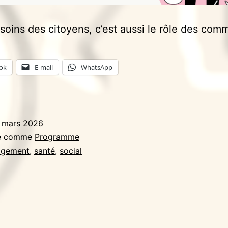
soins des citoyens, c’est aussi le rôle des co
ok
E-mail
WhatsApp
 mars 2026
sé comme
Programme
ogement
,
santé
,
social