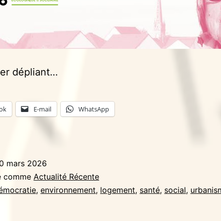
er dépliant…
ok
E-mail
WhatsApp
0 mars 2026
sé comme
Actualité Récente
émocratie
,
environnement
,
logement
,
santé
,
social
,
urbanis