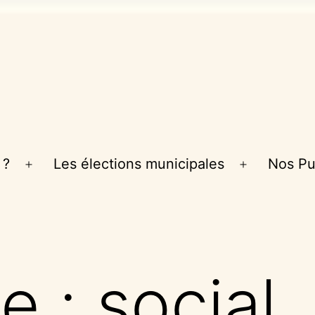
 ?
Les élections municipales
Nos Pu
Ouvrir
Ouvrir
le
le
menu
menu
te :
social