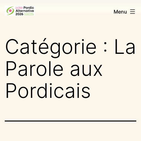
Aller
Pordic
Menu
au
Alternative
contenu
2026
Catégorie :
La
Parole aux
Pordicais