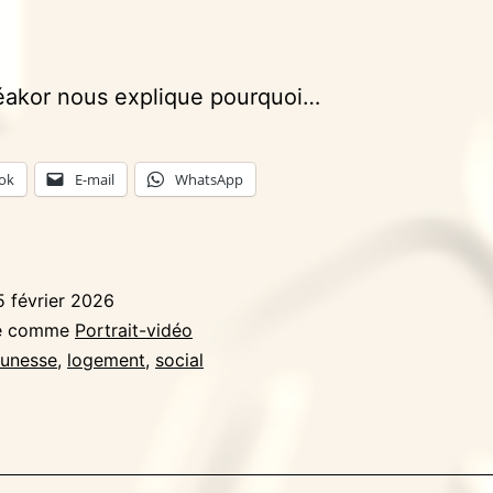
féakor nous explique pourquoi…
ok
E-mail
WhatsApp
5 février 2026
sé comme
Portrait-vidéo
eunesse
,
logement
,
social