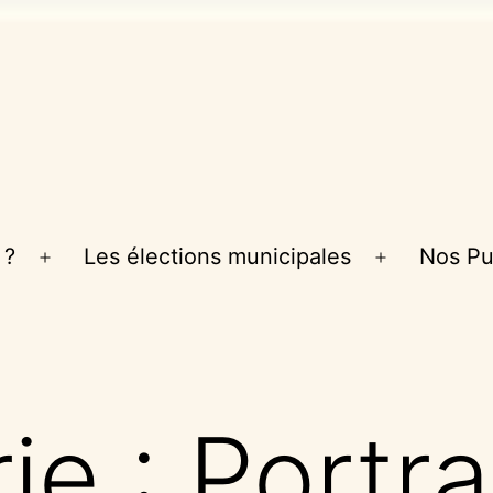
 ?
Les élections municipales
Nos Pu
Ouvrir
Ouvrir
le
le
menu
menu
ie :
Portra