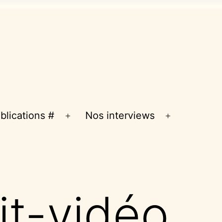
blications #
Nos interviews
Ouvrir
Ouvrir
le
le
menu
menu
it-vidéo