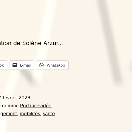
ation de Solène Arzur…
ok
E-mail
WhatsApp
7 février 2026
sé comme
Portrait-vidéo
ogement
,
mobilités
,
santé