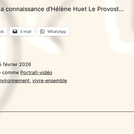
la connaissance d’Hélène Huet Le Provost…
ok
E-mail
WhatsApp
5 février 2026
sé comme
Portrait-vidéo
nvironnement
,
vivre-ensemble