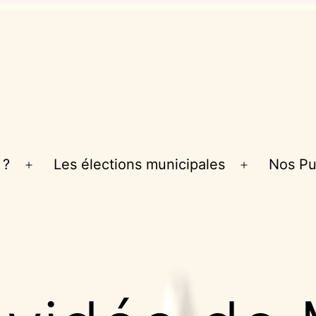
 ?
Les élections municipales
Nos Pu
Ouvrir
Ouvrir
le
le
menu
menu