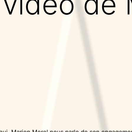
t vidéo de
hui, Marion Merel nous parle de son engageme