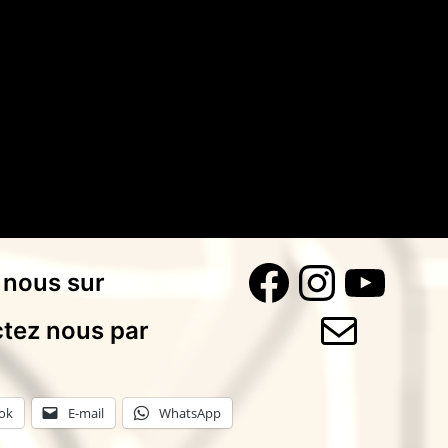
Faceboo
Instag
You
 nous sur
E-mail
tez nous par
ok
E-mail
WhatsApp