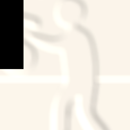
k
ram
Tube