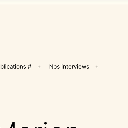
blications #
Nos interviews
Ouvrir
Ouvrir
le
le
menu
menu