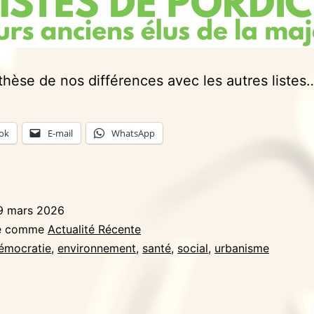
hèse de nos différences avec les autres listes
ok
E-mail
WhatsApp
9 mars 2026
sé comme
Actualité Récente
émocratie
,
environnement
,
santé
,
social
,
urbanisme