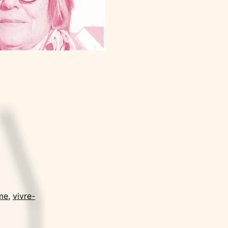
me
,
vivre-