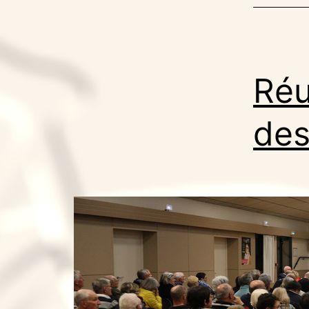
Réu
des