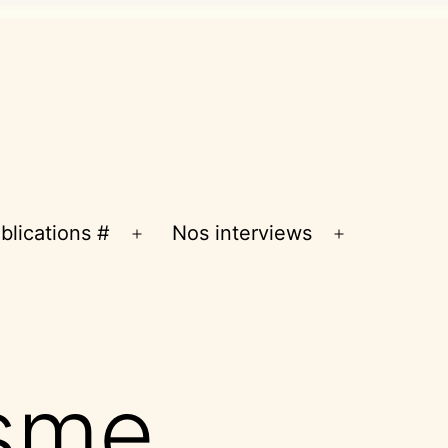
blications #
Nos interviews
Ouvrir
Ouvrir
le
le
menu
menu
sme