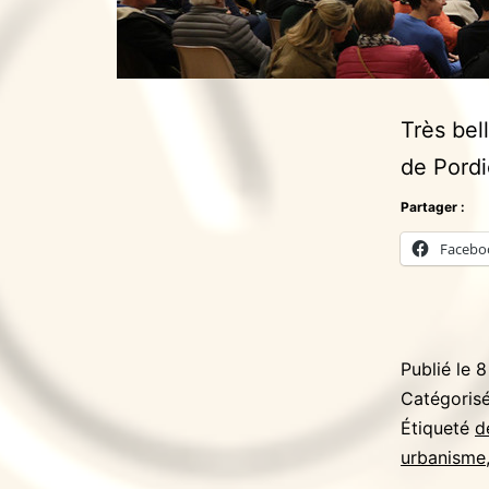
Très bel
de Pord
Partager :
Facebo
Publié le
8
Catégori
Étiqueté
d
urbanisme