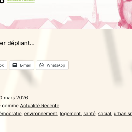
er dépliant…
ok
E-mail
WhatsApp
0 mars 2026
sé comme
Actualité Récente
émocratie
,
environnement
,
logement
,
santé
,
social
,
urbanis