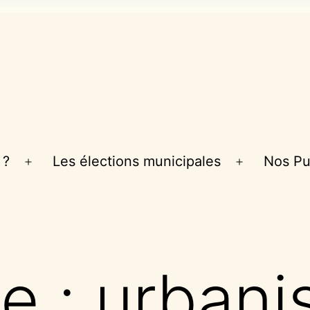
 ?
Les élections municipales
Nos Pu
Ouvrir
Ouvrir
le
le
menu
menu
te :
urbani