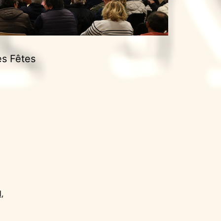
es Fêtes
l
,