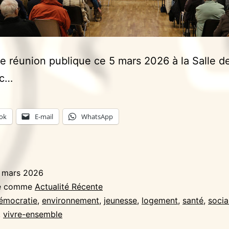
le réunion publique ce 5 mars 2026 à la Salle d
ic…
ok
E-mail
WhatsApp
 mars 2026
sé comme
Actualité Récente
émocratie
,
environnement
,
jeunesse
,
logement
,
santé
,
socia
,
vivre-ensemble