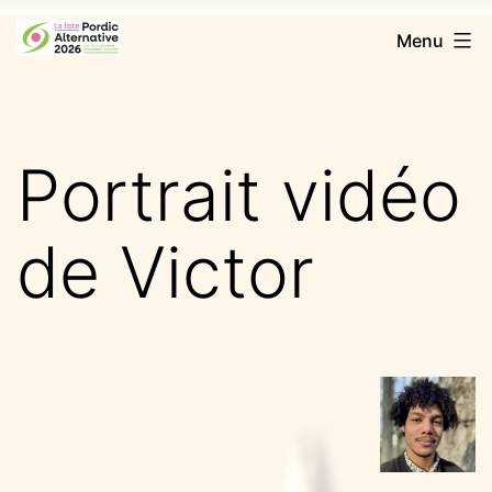
Aller
Pordic
Menu
au
Alternative
contenu
2026
Portrait vidéo
de Victor