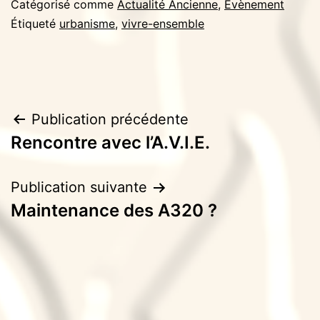
Catégorisé comme
Actualité Ancienne
,
Évènement
Étiqueté
urbanisme
,
vivre-ensemble
Navigation
Publication précédente
Rencontre avec l’A.V.I.E.
de
l’article
Publication suivante
Maintenance des A320 ?