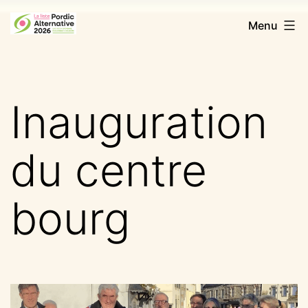
Aller
Pordic
Menu
au
Alternative
contenu
2026
Inauguration
du centre
bourg