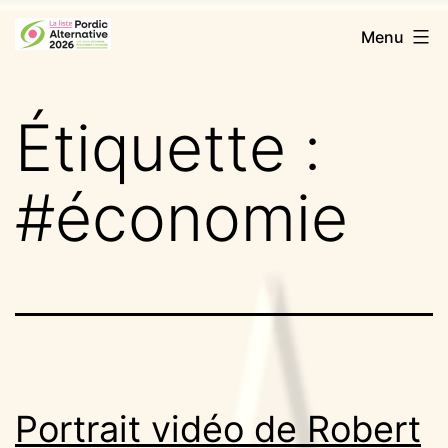
Aller
Pordic
Menu
au
Alternative
contenu
2026
Étiquette :
#économie
Portrait vidéo de Robert