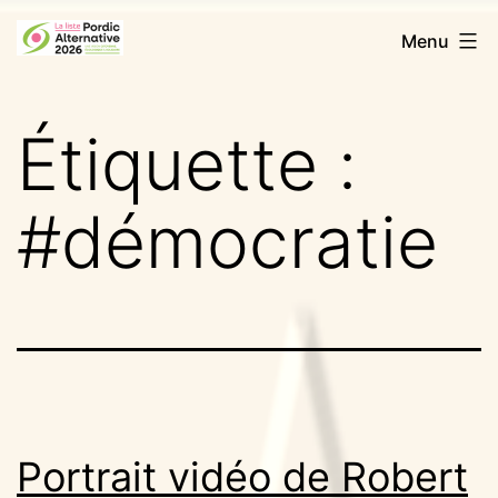
Aller
Pordic
Menu
au
Alternative
contenu
2026
Étiquette :
#démocratie
Portrait vidéo de Robert