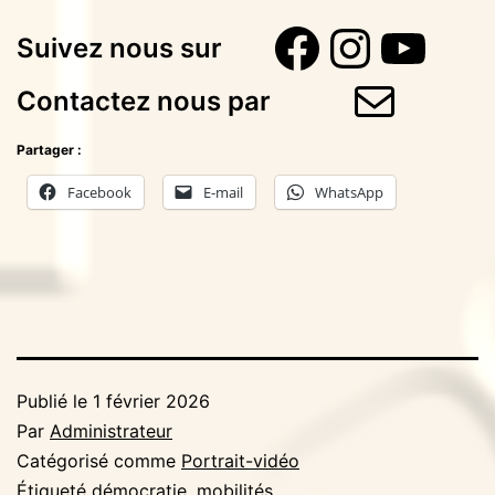
Faceboo
Instag
You
Suivez nous sur
E-mail
Contactez nous par
Partager :
Facebook
E-mail
WhatsApp
Publié le
1 février 2026
Par
Administrateur
Catégorisé comme
Portrait-vidéo
Étiqueté
démocratie
,
mobilités