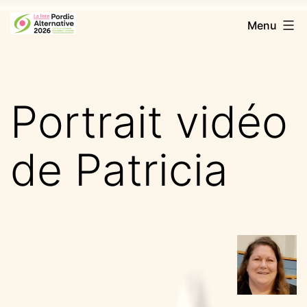
Aller
Pordic
Menu
au
Alternative
contenu
2026
Portrait vidéo
de Patricia