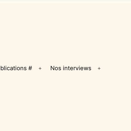
blications #
Nos interviews
Ouvrir
Ouvrir
le
le
menu
menu