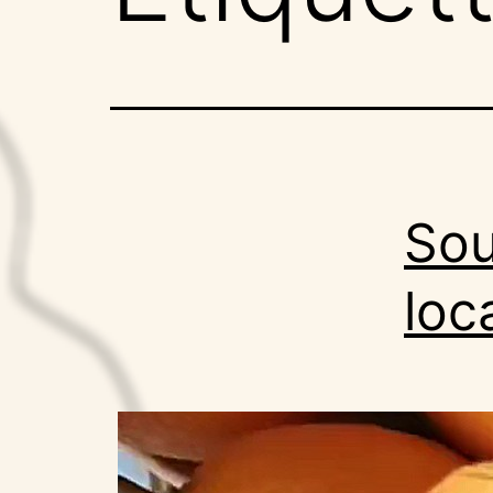
Sou
loc