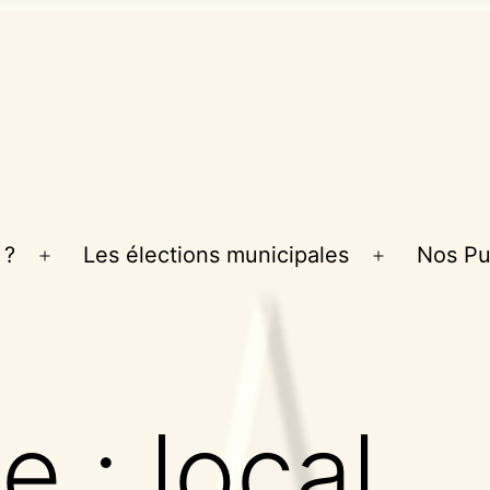
 ?
Les élections municipales
Nos Pu
Ouvrir
Ouvrir
le
le
menu
menu
te :
local