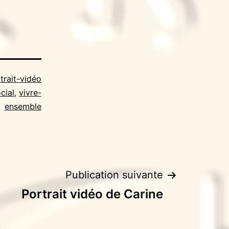
trait-vidéo
cial
,
vivre-
ensemble
Publication suivante
Portrait vidéo de Carine