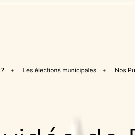
 ?
Les élections municipales
Nos Pu
Ouvrir
Ouvrir
le
le
menu
menu