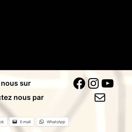
Faceboo
Instag
You
 nous sur
E-mail
tez nous par
ok
E-mail
WhatsApp