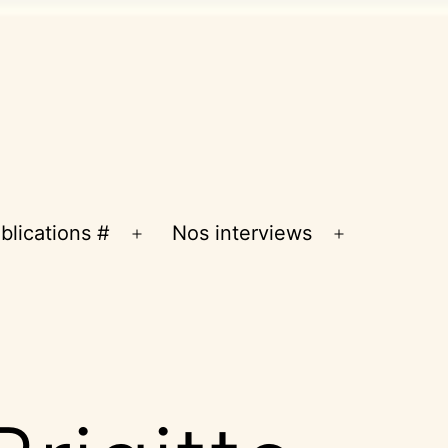
blications #
Nos interviews
Ouvrir
Ouvrir
le
le
menu
menu