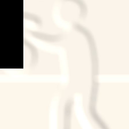
k
ram
Tube