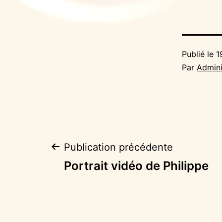
Publié le
1
Par
Admini
Navigation
Publication précédente
Portrait vidéo de Philippe
de
l’article