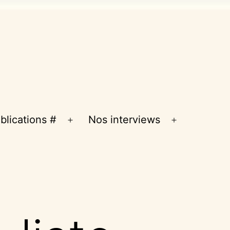
blications #
Nos interviews
Ouvrir
Ouvrir
le
le
menu
menu