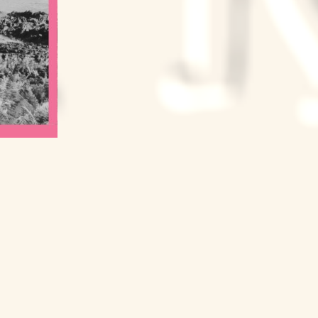
k
ram
Tube