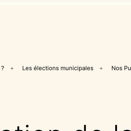
 ?
Les élections municipales
Nos Pu
Ouvrir
Ouvrir
le
le
menu
menu