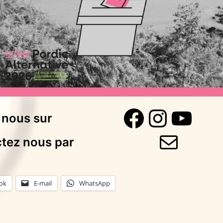
Faceboo
Instag
You
 nous sur
E-mail
tez nous par
ok
E-mail
WhatsApp