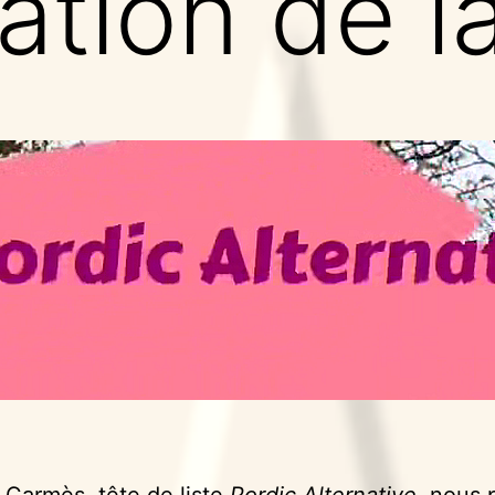
tion de la
 Carmès, tête de liste
Pordic Alternative
, nous 