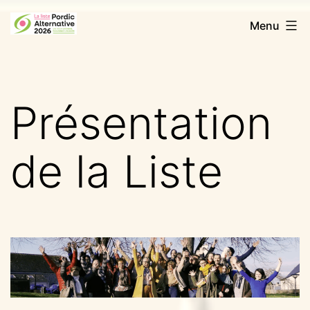
Aller
Pordic
Menu
au
Alternative
contenu
2026
Présentation
de la Liste