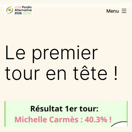
Aller
Pordic
Menu
au
Alternative
contenu
2026
Le premier
tour en tête !