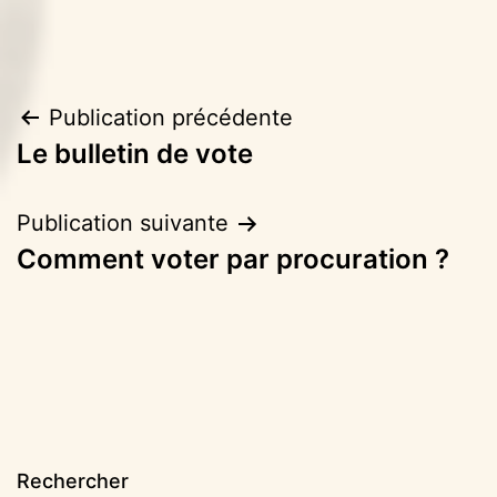
Navigation
Publication précédente
Le bulletin de vote
de
l’article
Publication suivante
Comment voter par procuration ?
Rechercher